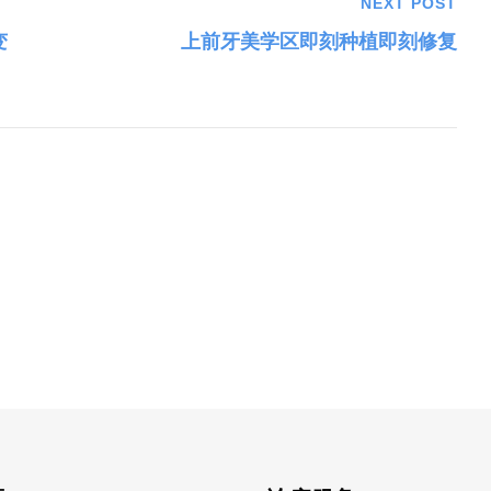
NEXT POST
变
上前牙美学区即刻种植即刻修复