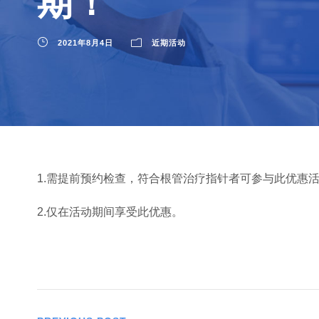
期！
2021年8月4日
近期活动
1.需提前预约检查，符合根管治疗指针者可参与此优惠
2.仅在活动期间享受此优惠。