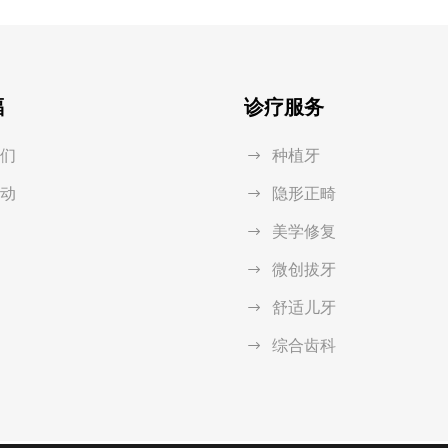
福
诊疗服务
们
种植牙
动
隐形正畸
美学修复
微创拔牙
舒适儿牙
综合齿科