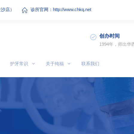
（金沙店）
诊所官网：
http://www.chkq.net
创办时间
1994年，师出华
护牙常识
关于纯福
联系我们