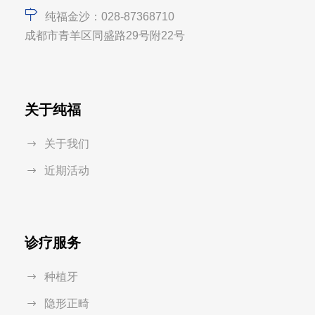
纯福金沙：028-87368710
成都市青羊区同盛路29号附22号
关于纯福
关于我们
近期活动
诊疗服务
种植牙
隐形正畸