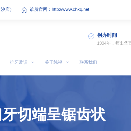
（金沙店）
诊所官网：
http://www.chkq.net
创办时间
1994年，师出华
护牙常识
关于纯福
联系我们
门牙切端呈锯齿状