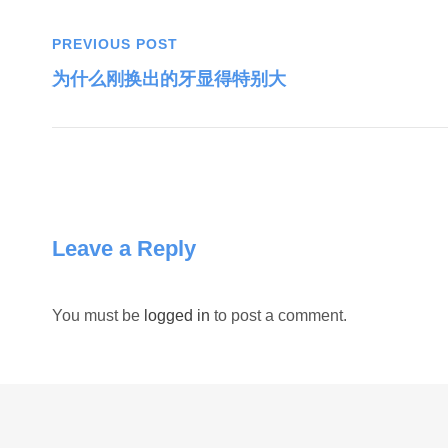
PREVIOUS POST
为什么刚换出的牙显得特别大
Leave a Reply
You must be
logged in
to post a comment.