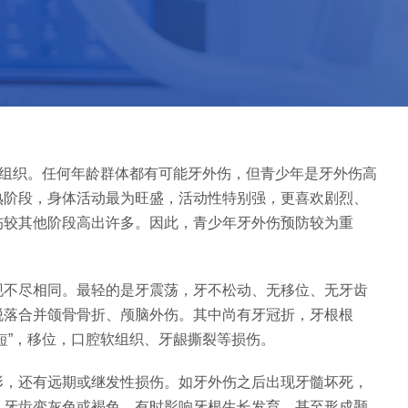
的组织。任何年龄群体都有可能牙外伤，但青少年是牙外伤高
熟阶段，身体活动最为旺盛，活动性特别强，更喜欢剧烈、
伤较其他阶段高出许多。因此，青少年牙外伤预防较为重
现不尽相同。最轻的是牙震荡，牙不松动、无移位、无牙齿
脱落合并颌骨骨折、颅脑外伤。其中尚有牙冠折，牙根根
短”，移位，口腔软组织、牙龈撕裂等损伤。
形，还有远期或继发性损伤。如牙外伤之后出现牙髓坏死，
。牙齿变灰色或褐色，有时影响牙根生长发育，甚至形成颞