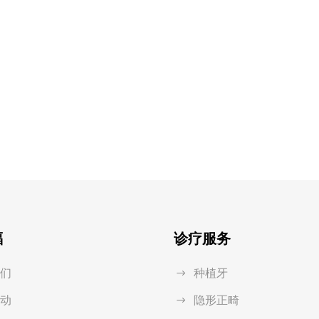
福
诊疗服务
们
种植牙
动
隐形正畸