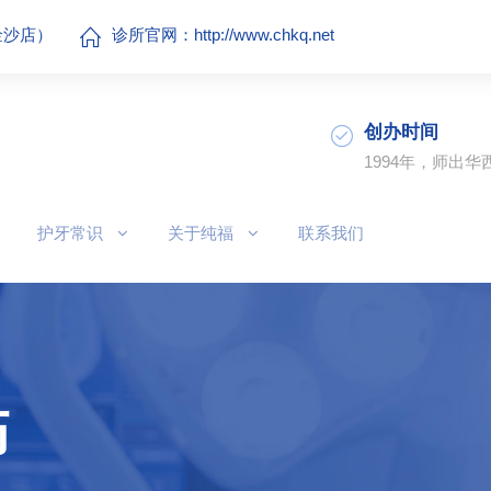
（金沙店）
诊所官网：
http://www.chkq.net
创办时间
1994年，师出华
护牙常识
关于纯福
联系我们
伤