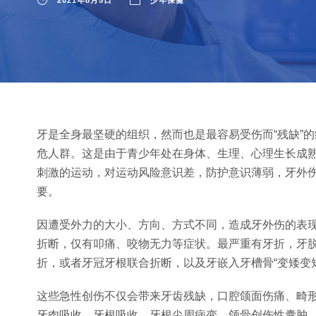
2021年8月5日
少年保健
牙是全身最坚硬的组织，然而也是最容易受伤而“残缺”
危人群。这是由于青少年处在身体、生理、心理生长成
刺激的运动，对运动风险意识差，防护意识薄弱，牙外
要。
因遭受外力的大小、方向、方式不同，造成牙外伤的表
折断，仅有叩痛、咬物无力等症状。最严重有牙折，牙
折，或者牙冠牙根联合折断，以及牙嵌入牙槽骨“变矮变
这些急性创伤不仅会带来牙齿残缺，口腔颌面伤痛、畸
牙肉吸收，牙根吸收，牙根尖周病变，颌骨创伤性囊肿