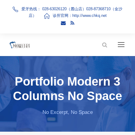
爱牙热线： 028-63026120（麓山店）028-87368710（金沙
店）
诊所官网：
http://www.chkq.net
Portfolio Modern 3
Columns No Space
No Excerpt, No Space