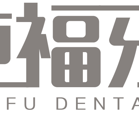
为什么要少吃糖
人人都知道糖吃多了会坏牙，但是不...
2021年8月5日
•
纯福牙科
青少年谨防牙外伤
牙是全身最坚硬的组织，然而也是最...
2021年8月5日
•
纯福牙科