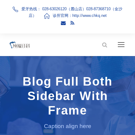
爱牙热线： 028-63026120（麓山店）028-87368710（金沙
店）
诊所官网：
http://www.chkq.net
Blog Full Both
Sidebar With
Frame
Caption align here