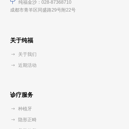
纯福金沙：028-87368710
成都市青羊区同盛路29号附22号
关于纯福
关于我们
近期活动
诊疗服务
种植牙
隐形正畸