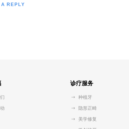
 A REPLY
福
诊疗服务
们
种植牙
动
隐形正畸
美学修复