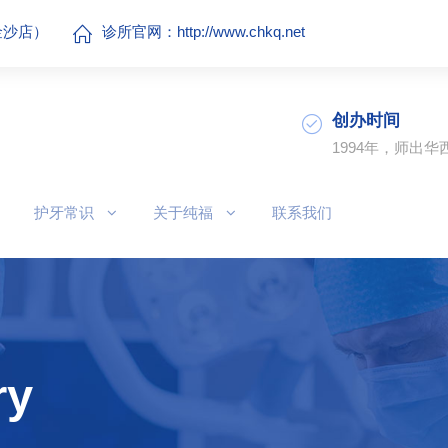
（金沙店）
诊所官网：
http://www.chkq.net
创办时间
1994年，师出华
护牙常识
关于纯福
联系我们
ry