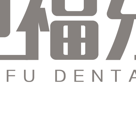
纯福麓山：028-63026120
成都天府新区万东路393号附301号
纯福金沙：028-87368710
成都市青羊区同盛路29号附22号
关于纯福
关于我们
近期活动