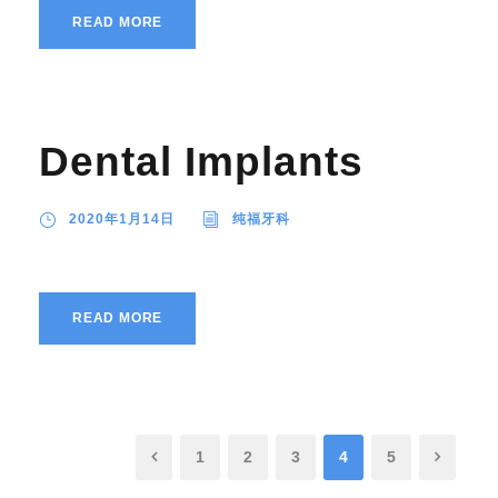
READ MORE
Dental Implants
2020年1月14日
纯福牙科
READ MORE
1
2
3
4
5