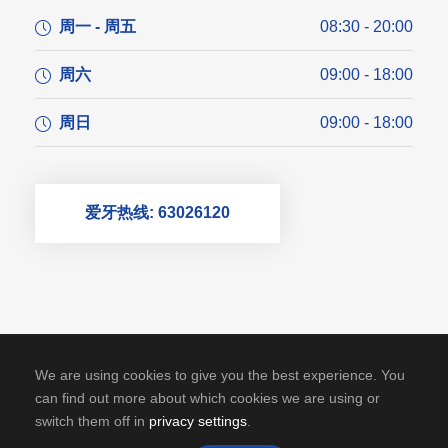
周一 - 周五
08:30 - 20:00
周六
09:00 - 18:00
周日
09:00 - 18:00
爱牙热线: 63026120
We are using cookies to give you the best experience. You
can find out more about which cookies we are using or
switch them off in
privacy settings
.
成都纯福牙科，版权所有
蜀ICP备12004979