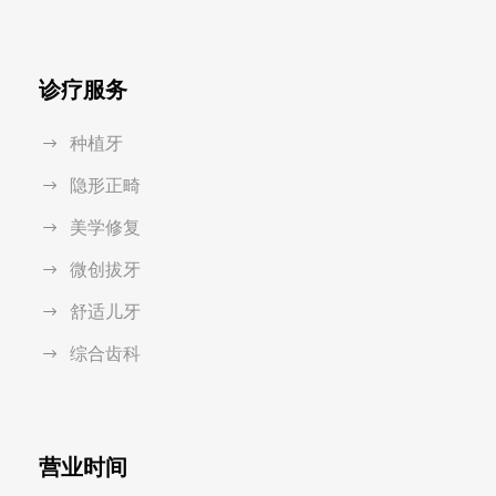
诊疗服务
种植牙
隐形正畸
美学修复
微创拔牙
舒适儿牙
综合齿科
营业时间